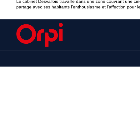
Le cabinet Desvallois travaille dans une zone couvrant une cin
partage avec ses habitants l’enthousiasme et l’affection pour l
LIENS UTILES
NOS SERVICES
Nos outils
Ventes
Locations
Alerte Email
Estimation
Estimation
Gestion