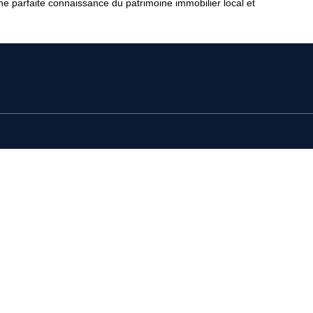
ne parfaite connaissance du patrimoine immobilier local et
À PROPOS
ire plus