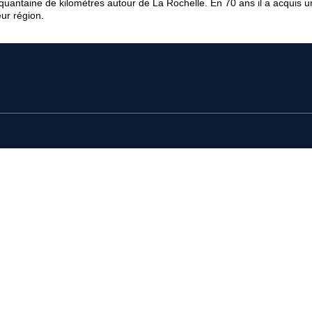
quantaine de kilomètres autour de La Rochelle. En 70 ans il a acquis u
eur région.
NOS ANNONCES
Appartement À Vendre, La Rochelle
Maison À Vendre, La Rochelle
Maison À Vendre, Marsilly
Parking / Box À Vendre, La Rochelle
L
Maison À Louer, Aytré