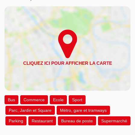
Bus
Commerce
Ecole
Sport
Parc, Jardin et Square
Métro, gare et tramways
Parking
Restaurant
Bureau de poste
Supermarché