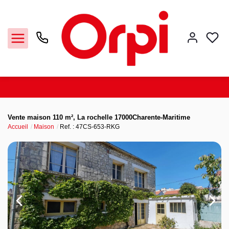
Accueil
Vente maison 110 m², La rochelle 17000Charente-Maritime
Accueil
Maison
Ref. : 47CS-653-RKG
La Rochelle
Notre agence
Nos offres
Contact