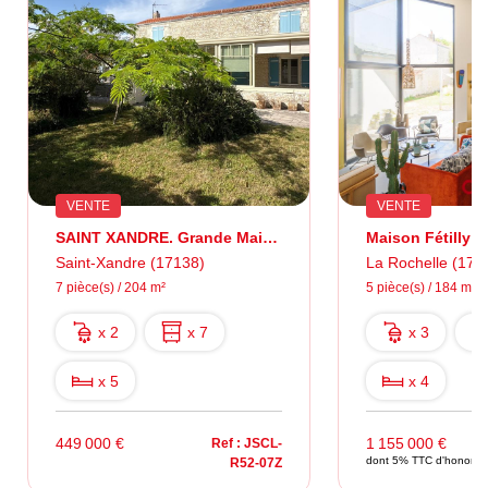
VENTE
VENTE
SAINT XANDRE. Grande Maison Familiale De Caractère
Maison Fétilly 
Saint-Xandre (17138)
La Rochelle (170
7 pièce(s) / 204 m²
5 pièce(s) / 184 m²
x 2
x 7
x 3
x 5
x 4
449 000 €
1 155 000 €
Ref : JSCL-
dont 5% TTC d'honorair
R52-07Z