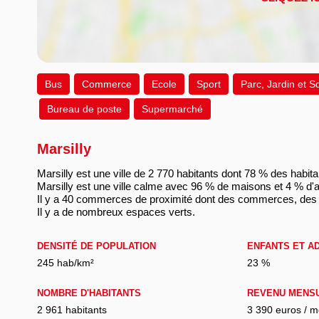
Bus
Commerce
Ecole
Sport
Parc, Jardin et S
Bureau de poste
Supermarché
Marsilly
Marsilly est une ville de 2 770 habitants dont 78 % des habita
Marsilly est une ville calme avec 96 % de maisons et 4 % d'
Il y a 40 commerces de proximité dont des commerces, des 
Il y a de nombreux espaces verts.
DENSITÉ DE POPULATION
ENFANTS ET A
245 hab/km²
23 %
NOMBRE D'HABITANTS
REVENU MENS
2 961 habitants
3 390 euros / m