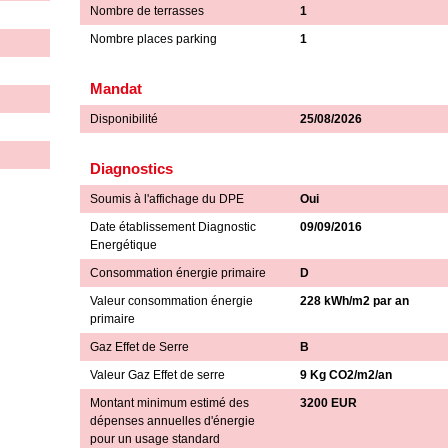
Nombre de terrasses
1
Nombre places parking
1
Mandat
Disponibilité
25/08/2026
Diagnostics
Soumis à l'affichage du DPE
Oui
Date établissement Diagnostic
09/09/2016
Energétique
Consommation énergie primaire
D
Valeur consommation énergie
228 kWh/m2 par an
primaire
Gaz Effet de Serre
B
Valeur Gaz Effet de serre
9 Kg CO2/m2/an
Montant minimum estimé des
3200 EUR
dépenses annuelles d'énergie
pour un usage standard