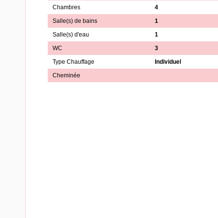
Chambres
4
Salle(s) de bains
1
Salle(s) d'eau
1
WC
3
Type Chauffage
Individuel
Cheminée