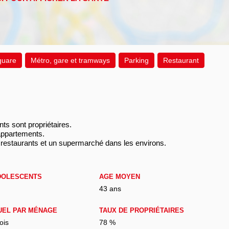
quare
Métro, gare et tramways
Parking
Restaurant
nts sont propriétaires.
appartements.
restaurants et un supermarché dans les environs.
DOLESCENTS
AGE MOYEN
43 ans
UEL PAR MÉNAGE
TAUX DE PROPRIÉTAIRES
ois
78 %