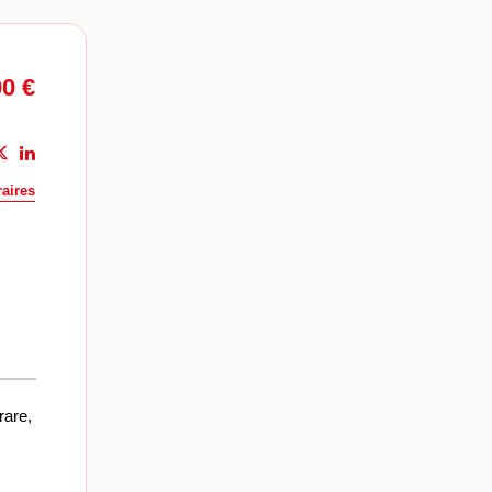
00 €
aires
rare,