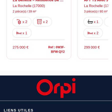
La Genette – Résidence De Standing, Jardin Privatif Et Parking
APT T3 Avec Jard
La Rochelle (17000)
La Rochelle (170
2 pièce(s) / 39 m²
3 pièce(s) / 80 m²
x 2
x 2
x 1
x 1
x 2
275 000 €
299 000 €
Ref : 0W3F-
BFW-QY2
LIENS UTILES