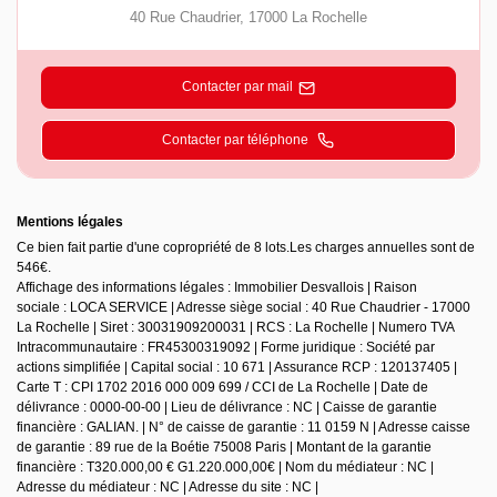
40 Rue Chaudrier
,
17000
La Rochelle
Contacter par mail
Contacter par téléphone
Mentions légales
Ce bien fait partie d'une copropriété de 8 lots.Les charges annuelles sont de
546€.
Affichage des informations légales : Immobilier Desvallois | Raison
sociale : LOCA SERVICE | Adresse siège social : 40 Rue Chaudrier - 17000
La Rochelle | Siret : 30031909200031 | RCS : La Rochelle | Numero TVA
Intracommunautaire : FR45300319092 | Forme juridique : Société par
actions simplifiée | Capital social : 10 671 | Assurance RCP : 120137405 |
Carte T : CPI 1702 2016 000 009 699 / CCI de La Rochelle | Date de
délivrance : 0000-00-00 | Lieu de délivrance : NC | Caisse de garantie
financière : GALIAN. | N° de caisse de garantie : 11 0159 N | Adresse caisse
de garantie : 89 rue de la Boétie 75008 Paris | Montant de la garantie
financière : T320.000,00 € G1.220.000,00€ | Nom du médiateur : NC |
Adresse du médiateur : NC | Adresse du site : NC |