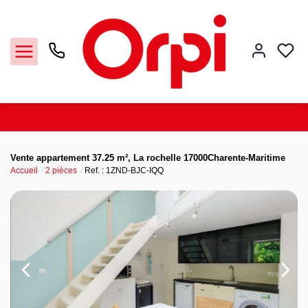
Accueil
Vente appartement 37.25 m², La rochelle 17000Charente-Maritime
Accueil
2 pièces
Ref. : 1ZND-BJC-IQQ
La Rochelle
Notre agence
Nos offres
Contact