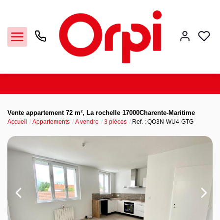
Accueil
Vente appartement 72 m², La rochelle 17000Charente-Maritime
Accueil
Appartements
A vendre
3 pièces
Ref. : QO3N-WU4-GTG
La Rochelle
Notre agence
Nos offres
Contact