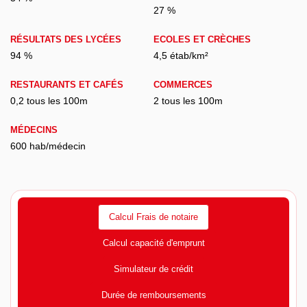
27 %
RÉSULTATS DES LYCÉES
ECOLES ET CRÈCHES
94 %
4,5 étab/km²
RESTAURANTS ET CAFÉS
COMMERCES
0,2 tous les 100m
2 tous les 100m
MÉDECINS
600 hab/médecin
Calcul Frais de notaire
Calcul capacité d'emprunt
Simulateur de crédit
Durée de remboursements