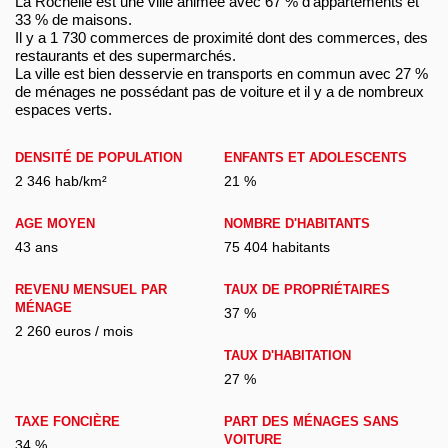
La Rochelle est une ville animée avec 67 % d'appartements et
33 % de maisons.
Il y a 1 730 commerces de proximité dont des commerces, des
restaurants et des supermarchés.
La ville est bien desservie en transports en commun avec 27 %
de ménages ne possédant pas de voiture et il y a de nombreux
espaces verts.
DENSITÉ DE POPULATION
ENFANTS ET ADOLESCENTS
2 346 hab/km²
21 %
AGE MOYEN
NOMBRE D'HABITANTS
43 ans
75 404 habitants
REVENU MENSUEL PAR
TAUX DE PROPRIÉTAIRES
MÉNAGE
37 %
2 260 euros / mois
TAUX D'HABITATION
27 %
TAXE FONCIÈRE
PART DES MÉNAGES SANS
VOITURE
34 %