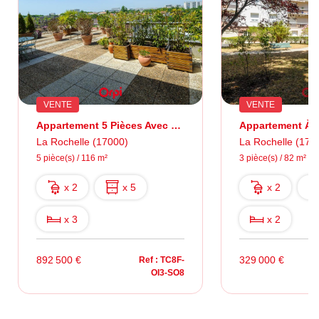
VENTE
VENTE
Appartement 5 Pièces Avec Magnifique Terrasse Au Dernier Étage
Appartement À 
La Rochelle (17000)
La Rochelle (170
5 pièce(s) / 116 m²
3 pièce(s) / 82 m²
x 2
x 5
x 2
x 3
x 2
892 500 €
329 000 €
Ref : TC8F-
OI3-SO8