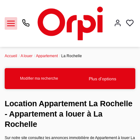
Accueil
A louer
Appartement
La Rochelle
Accueil
La Rochelle
Plus d'options
Modifier ma recherche
Notre agence
Location Appartement La Rochelle
- Appartement a louer à La
Nos offres
Rochelle
Contact
Sur notre site consultez les annonces immobilière de Appartement à louer La